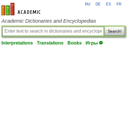
RU
DE
ES
FR
en-academic.com
Academic Dictionaries and Encyclopedias
Search!
Interpretations
Translations
Books
Игры ⚽