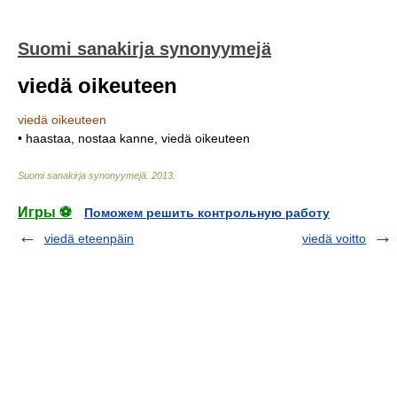
Suomi sanakirja synonyymejä
viedä oikeuteen
viedä oikeuteen
• haastaa, nostaa kanne, viedä oikeuteen
Suomi sanakirja synonyymejä
.
2013
.
Игры ⚽
Поможем решить контрольную работу
viedä eteenpäin
viedä voitto