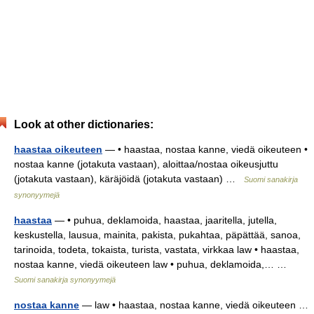
Look at other dictionaries:
haastaa oikeuteen
— • haastaa, nostaa kanne, viedä oikeuteen •
nostaa kanne (jotakuta vastaan), aloittaa/nostaa oikeusjuttu
(jotakuta vastaan), käräjöidä (jotakuta vastaan) …
Suomi sanakirja
synonyymejä
haastaa
— • puhua, deklamoida, haastaa, jaaritella, jutella,
keskustella, lausua, mainita, pakista, pukahtaa, päpättää, sanoa,
tarinoida, todeta, tokaista, turista, vastata, virkkaa law • haastaa,
nostaa kanne, viedä oikeuteen law • puhua, deklamoida,… …
Suomi sanakirja synonyymejä
nostaa kanne
— law • haastaa, nostaa kanne, viedä oikeuteen …